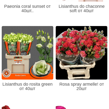
Paeonia coral sunset от
Lisianthus do chaconne
40шт..
soft от 40шт
Lisianthus do rosita green
Rosa spray armelle! от
от 40шт
20шт