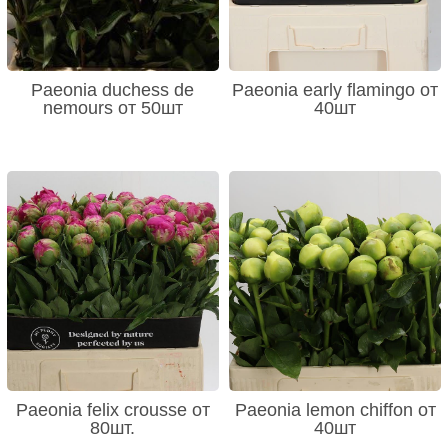
Paeonia duchess de
Paeonia early flamingo от
nemours от 50шт
40шт
Paeonia felix crousse от
Paeonia lemon chiffon от
80шт.
40шт