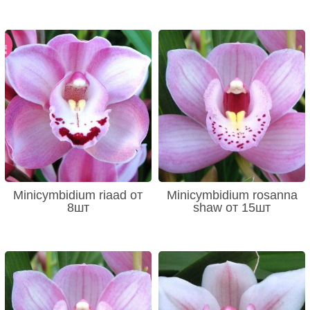
Minicymbidium riaad от
Minicymbidium rosanna
8шт
shaw от 15шт