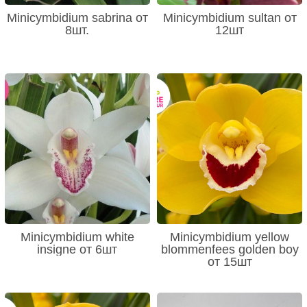
Minicymbidium sabrina от
Minicymbidium sultan от
8шт.
12шт
Minicymbidium white
Minicymbidium yellow
insigne от 6шт
blommenfees golden boy
от 15шт