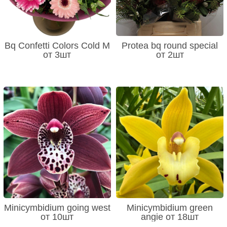
Bq Confetti Colors Cold M
Protea bq round special
от 3шт
от 2шт
Minicymbidium going west
Minicymbidium green
от 10шт
angie от 18шт