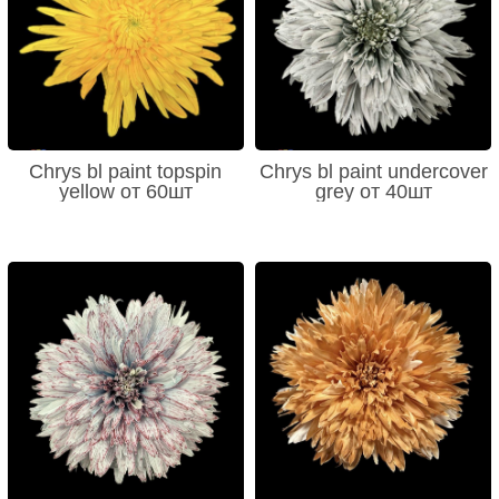
Chrys bl paint topspin
Chrys bl paint undercover
yellow от 60шт
grey от 40шт