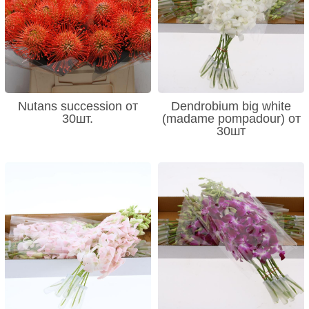
Nutans succession от
Dendrobium big white
30шт.
(madame pompadour) от
30шт