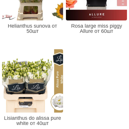
Helianthus sunova от
Rosa large miss piggy
50шт
Allure от 60шт
Lisianthus do alissa pure
white от 40шт