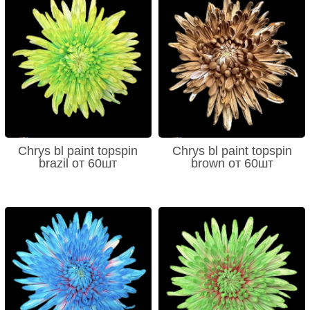
Chrys bl paint topspin
Chrys bl paint topspin
brazil от 60шт
brown от 60шт