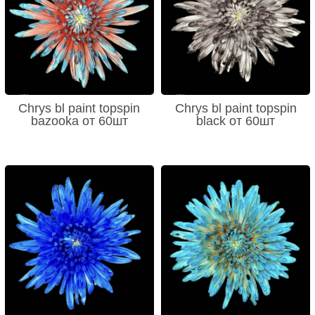
Chrys bl paint topspin
Chrys bl paint topspin
bazooka от 60шт
black от 60шт