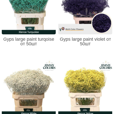
Gyps large paint turqoise
Gyps large paint violet от
от 50шт
50шт