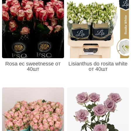
Rosa ec sweetnesse от
Lisianthus do rosita white
40шт
от 40шт