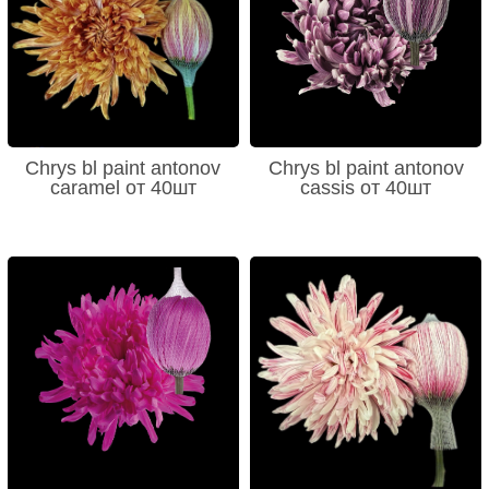
Chrys bl paint antonov
Chrys bl paint antonov
caramel от 40шт
cassis от 40шт