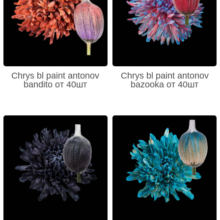
Chrys bl paint antonov
Chrys bl paint antonov
bandito от 40шт
bazooka от 40шт