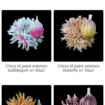
Chrys bl paint antonov
Chrys bl paint antonov
bubblegum от 40шт
butterfly от 40шт