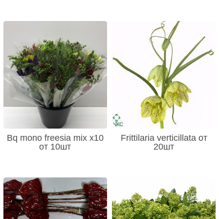
Bq mono freesia mix x10
Frittilaria verticillata от
от 10шт
20шт