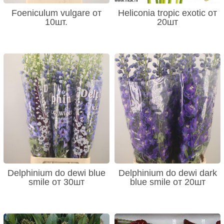
Foeniculum vulgare от
Heliconia tropic exotic от
10шт.
20шт
Delphinium do dewi blue
Delphinium do dewi dark
smile от 30шт
blue smile от 20шт