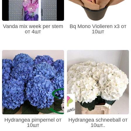
Vanda mix week per stem
Bq Mono Violieren x3 от
от 4шт
10шт
Hydrangea pimpernel от
Hydrangea schneeball от
10шт
10шт..