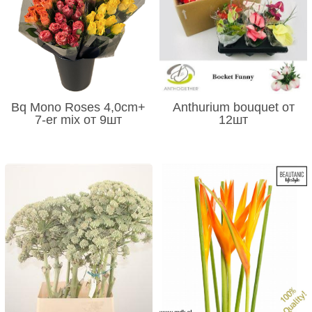
Bq Mono Roses 4,0cm+
Anthurium bouquet от
7-er mix от 9шт
12шт