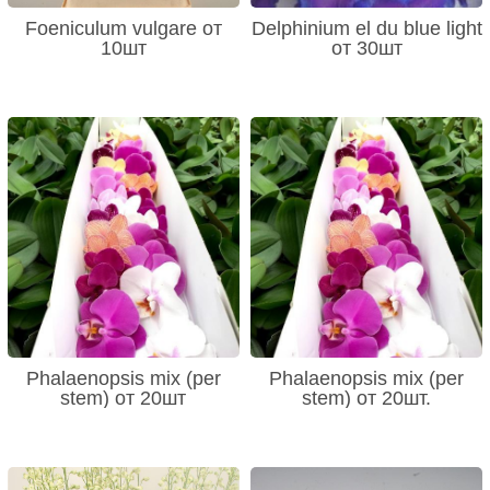
Foeniculum vulgare от
Delphinium el du blue light
10шт
от 30шт
Phalaenopsis mix (per
Phalaenopsis mix (per
stem) от 20шт
stem) от 20шт.