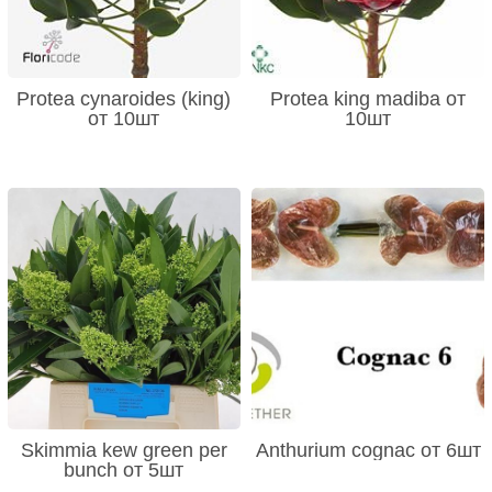
Protea cynaroides (king)
Protea king madiba от
от 10шт
10шт
Skimmia kew green per
Anthurium cognac от 6шт
bunch от 5шт