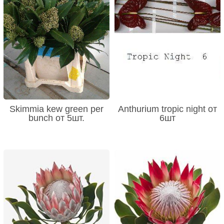
Skimmia kew green per
Anthurium tropic night от
bunch от 5шт.
6шт