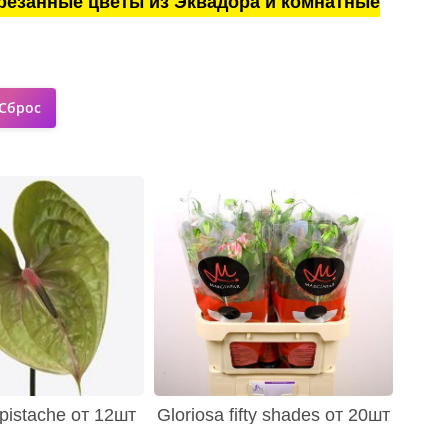
резанные цветы из Эквадора и комнатные
pistache от 12шт
Gloriosa fifty shades от 20шт