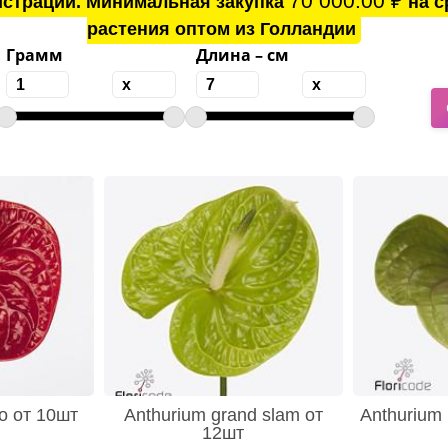
70 000.00
₽
истрации. Минимальная закупка
на с
растения оптом из Голландии
Грамм
Длина – см
to от 10шт
Anthurium grand slam от
Anthurium 
12шт