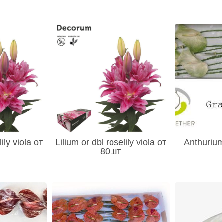
ily viola от
Lilium or dbl roselily viola от
Anthuriu
80шт