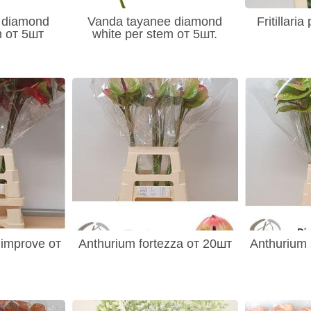
 diamond
Vanda tayanee diamond
Fritillari
m от 5шт
white per stem от 5шт.
 improve от
Anthurium fortezza от 20шт
Anthurium 