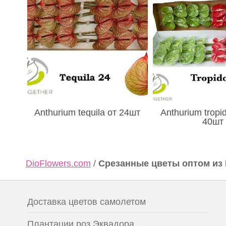
Anthurium tequila от 24шт
Anthurium tropid
40шт
DioFlowers.com
/
Срезанные цветы оптом из
Доставка цветов самолетом
Плантации роз Эквадора