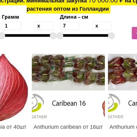
70 000.00
₽
истрации. Минимальная закупка
на с
растения оптом из Голландии
Грамм
Длина – см
ia от 40шт
Anthurium caribean от 16шт
Anthurium 