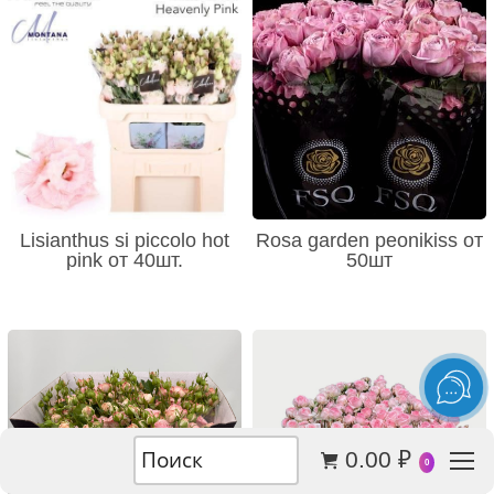
Lisianthus si piccolo hot
Rosa garden peonikiss от
pink от 40шт.
50шт
0.00
₽
0