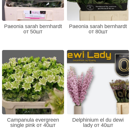
Paeonia sarah bernhardt
Paeonia sarah bernhardt
от 50шт
от 80шт
Campanula evergreen
Delphinium el du dewi
single pink от 40шт
lady от 40шт