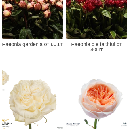
Paeonia gardenia от 60шт
Paeonia ole faithful от
40шт