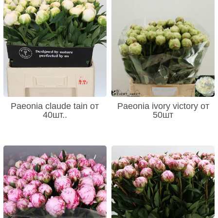
Paeonia claude tain от
Paeonia ivory victory от
40шт..
50шт