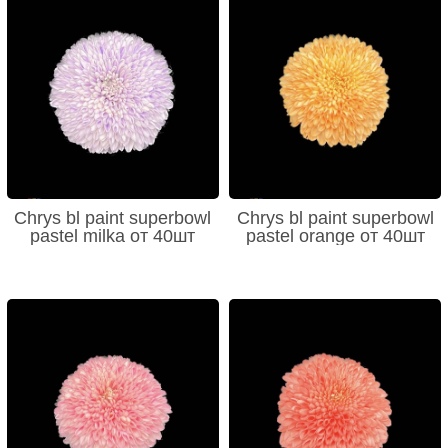
Chrys bl paint superbowl
Chrys bl paint superbowl
pastel milka от 40шт
pastel orange от 40шт