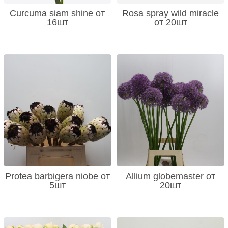
Curcuma siam shine от
Rosa spray wild miracle
16шт
от 20шт
Protea barbigera niobe от
Allium globemaster от
5шт
20шт