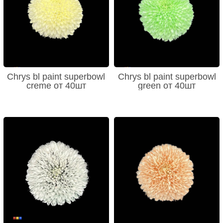
Chrys bl paint superbowl
Chrys bl paint superbowl
creme от 40шт
green от 40шт