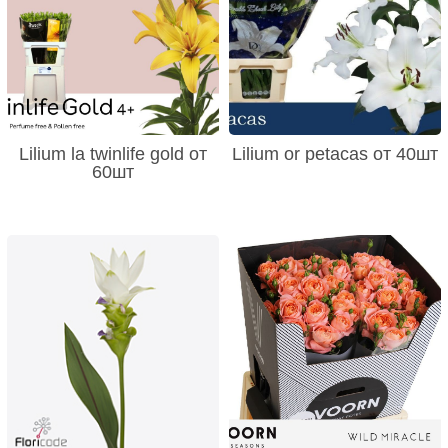
Lilium la twinlife gold от
Lilium or petacas от 40шт
60шт