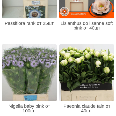
Passiflora rank от 25шт
Lisianthus do lisanne soft
pink от 40шт
Nigella baby pink от
Paeonia claude tain от
100шт
40шт.