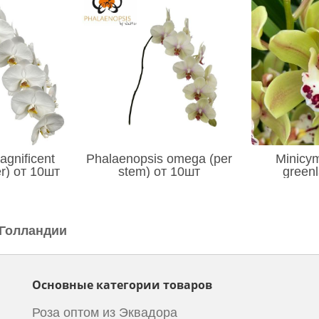
gnificent
Phalaenopsis omega (per
Minicy
er) от 10шт
stem) от 10шт
green
 Голландии
Основные категории товаров
Роза оптом из Эквадора