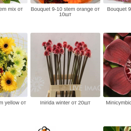
em mix от
Bouquet 9-10 stem orange от
Bouquet 9
10шт
m yellow от
Inirida winter от 20шт
Minicymbi