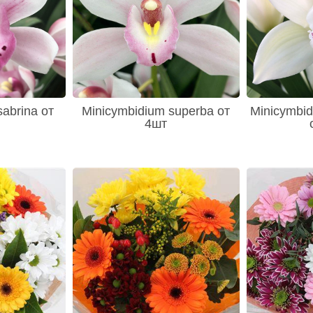
abrina от
Minicymbidium superba от
Minicymbid
4шт