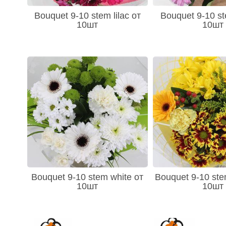
- Стрелитция (Srelitzia) 5
Bouquet 9-10 stem lilac от
Bouquet 9-10 st
- Трахелиум (Trachelium) 5
10шт
10шт
- Тысячелистник (Achillea) 4
- Чубушник - Philadelphus 1
- Хамелациум (Chamelauc) 27
- Флокс (Phlox) 12
- Фрезия (Freziya) 41
- Целозия (Celosia) 11
- Эпифиллум (Oxypetalum) 6
- Эхмея 1
- Остальное 243
- Эремурус (Eremurus) 5
Bouquet 9-10 stem white от
Bouquet 9-10 ste
10шт
10шт