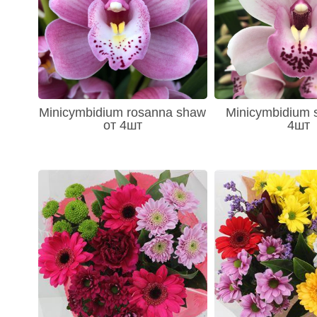
- Куркума (Curcuma) 5
- Краспедия (Craspedia) 134
- Ландыш (Convallaria) 2
- Леукотоэ (Leuco) 38
- Лиатрис (Liatris) 3
- Люпин (Lupinus) 2
- Маттиола (Antirrhinum) 11
- Мох 2
- Нерина (Nerine) 2
Minicymbidium rosanna shaw
Minicymbidium s
- Нарциссы 12
от 4шт
4шт
- Орхидеи (Orchidaceae) 711
- Орхидея Ванда 155
- Орнитогалум (Ornithogalum) 24
- Озотамнус (Ozothamnus) 2
- Подсолнух (Helianthus) 7
- Посконник (Eupatorium) 4
- Пролеска - Scilla 3
- Ромашки 6
- Ранункулус (Ranunculus) 31
- Рябчик 11
- Статица (Statitsa) 412
- Скабиоза (Scabiosa) 15
- Сирень 2
- Синеголовник (Eryngium) 89
- Солидаго (Solidago) 84