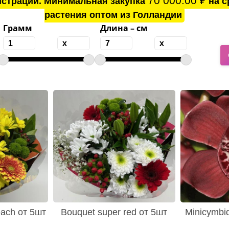
70 000.00
₽
истрации. Минимальная закупка
на с
растения оптом из Голландии
Грамм
Длина – см
each от 5шт
Bouquet super red от 5шт
Minicymbi