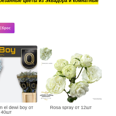
резанные цветы из Эквадора и комнатные
m el dewi boy от
Rosa spray от 12шт
40шт