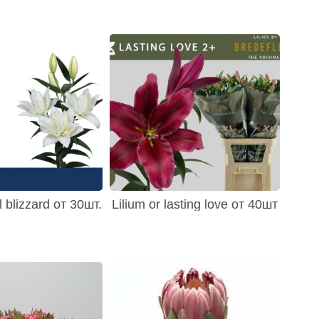
l blizzard от 30шт.
Lilium or lasting love от 40шт