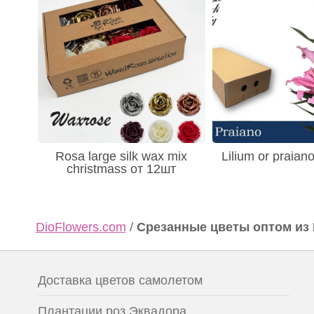
Rosa large silk wax mix
Lilium or praian
christmass от 12шт
DioFlowers.com
/
Срезанные цветы оптом из
Доставка цветов самолетом
Плантации роз Эквадора