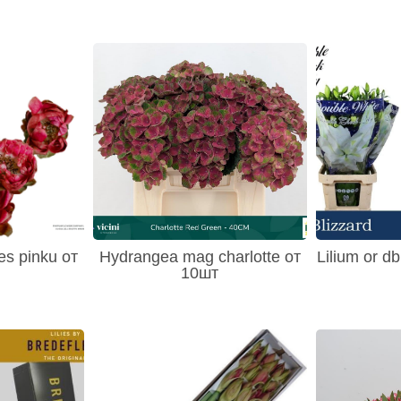
es pinku от
Hydrangea mag charlotte от
Lilium or db
10шт