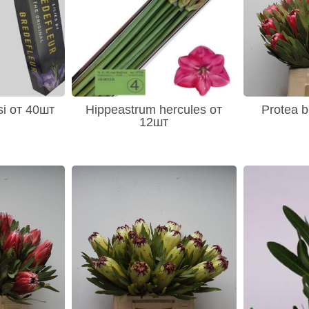
si от 40шт
Hippeastrum hercules от
Protea b
12шт