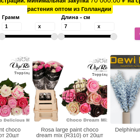
70 000.00
₽
истрации. Минимальная закупка
на с
растения оптом из Голландии
Грамм
Длина – см
nt choco
Rosa large paint choco
Delphiniu
 от 20шт
dream mix (R310) от 20шт