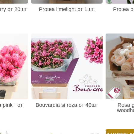
rry от 20шт
Protea limelight от 1шт.
Protea p
a pink+ от
Bouvardia si roza от 40шт
Rosa 
woodh