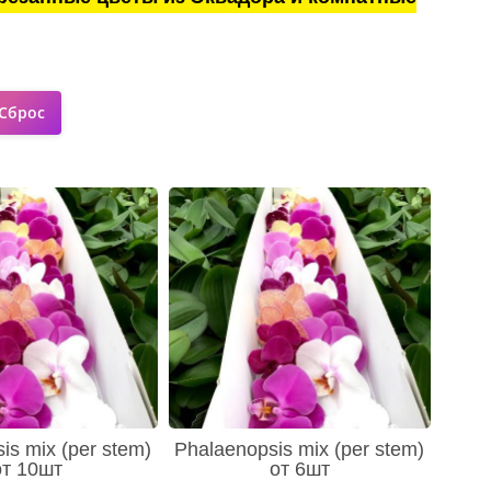
is mix (per stem)
Phalaenopsis mix (per stem)
от 10шт
от 6шт