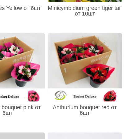
es Yellow от 6шт
Minicymbidium green tiger tail
от 10шт
 bouquet pink от
Anthurium bouquet red от
6шт
6шт