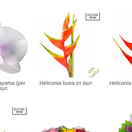
ayama (per
Heliconia buea от 6шт
Heliconia
8шт.