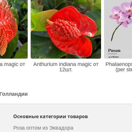
a magic от
Anthurium indiana magic от
Phalaenops
12шт.
(per s
 Голландии
Основные категории товаров
Роза оптом из Эквадора