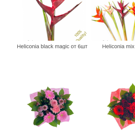
- Куркума (Curcuma) 5
- Краспедия (Craspedia) 134
- Ландыш (Convallaria) 2
- Леукотоэ (Leuco) 38
- Лиатрис (Liatris) 3
- Люпин (Lupinus) 2
- Маттиола (Antirrhinum) 11
- Мох 2
- Нерина (Nerine) 2
Heliconia black magic от 6шт
Heliconia mix
- Нарциссы 12
- Орхидеи (Orchidaceae) 711
- Орхидея Ванда 155
- Орнитогалум (Ornithogalum) 24
- Озотамнус (Ozothamnus) 2
- Подсолнух (Helianthus) 7
- Посконник (Eupatorium) 4
- Пролеска - Scilla 3
- Ромашки 6
- Ранункулус (Ranunculus) 31
- Рябчик 11
- Статица (Statitsa) 412
- Скабиоза (Scabiosa) 15
- Сирень 2
- Синеголовник (Eryngium) 89
- Солидаго (Solidago) 84