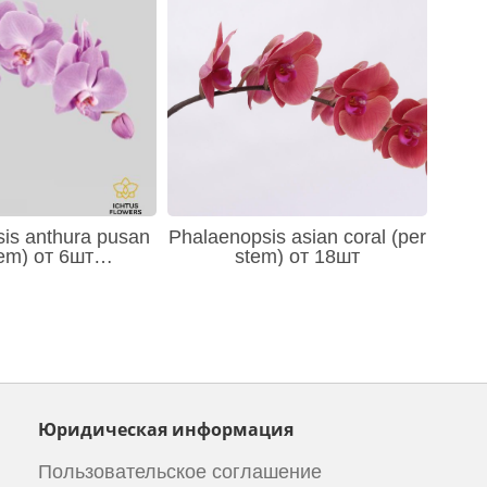
is anthura pusan
Phalaenopsis asian coral (per
tem) от 6шт…
stem) от 18шт
Юридическая информация
Пользовательское соглашение