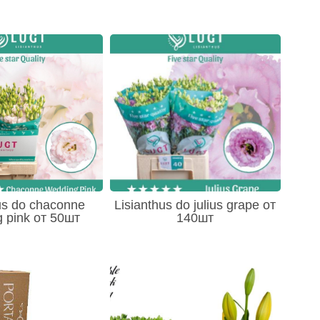
us do chaconne
Lisianthus do julius grape от
 pink от 50шт
140шт