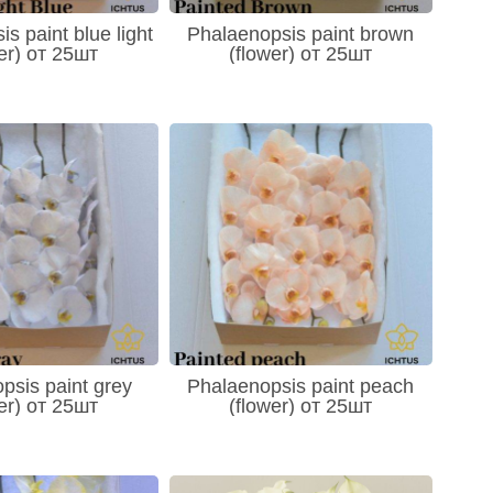
s paint blue light
Phalaenopsis paint brown
er) от 25шт
(flower) от 25шт
psis paint grey
Phalaenopsis paint peach
er) от 25шт
(flower) от 25шт