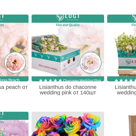
ssa peach от
Lisianthus do chaconne
Lisianth
wedding pink от 140шт
wedding