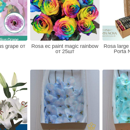
ius grape от
Rosa ec paint magic rainbow
Rosa large
от 25шт
Porta 