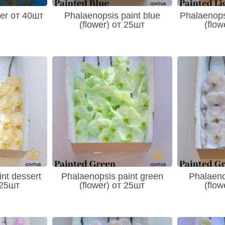
der от 40шт
Phalaenopsis paint blue
Phalaenopsi
(flower) от 25шт
(flow
nt dessert
Phalaenopsis paint green
Phalaeno
 25шт
(flower) от 25шт
(flow