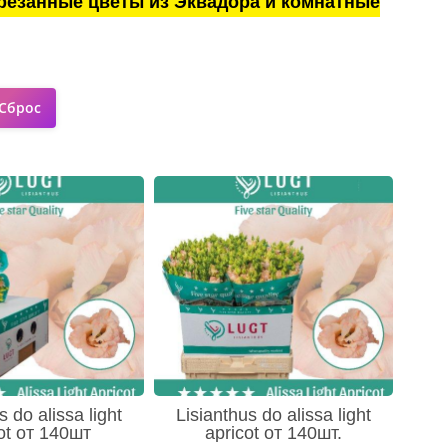
резанные цветы из Эквадора и комнатные
s do alissa light
Lisianthus do alissa light
ot от 140шт
apricot от 140шт.