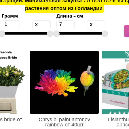
70 000.00
₽
истрации. Минимальная закупка
на с
растения оптом из Голландии
Грамм
Длина – см
s bride от
Chrys bl paint antonov
Lisianthu
rainbow от 40шт
apric