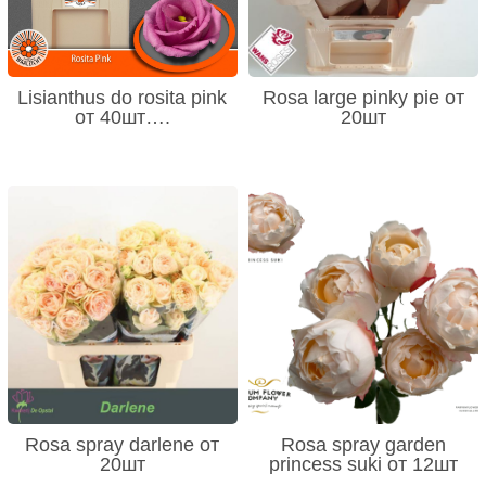
Lisianthus do rosita pink
Rosa large pinky pie от
от 40шт….
20шт
Rosa spray darlene от
Rosa spray garden
20шт
princess suki от 12шт