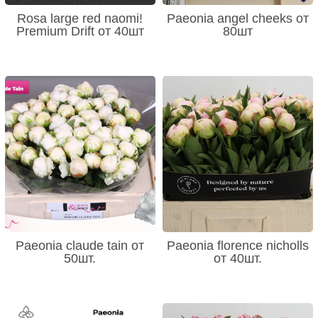
Rosa large red naomi!
Paeonia angel cheeks от
Premium Drift от 40шт
80шт
Paeonia claude tain от
Paeonia florence nicholls
50шт.
от 40шт.