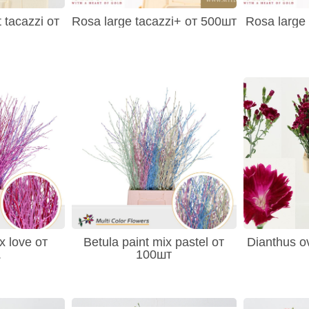
 tacazzi от
Rosa large tacazzi+ от 500шт
Rosa large 
x love от
Betula paint mix pastel от
Dianthus ov 
.
100шт