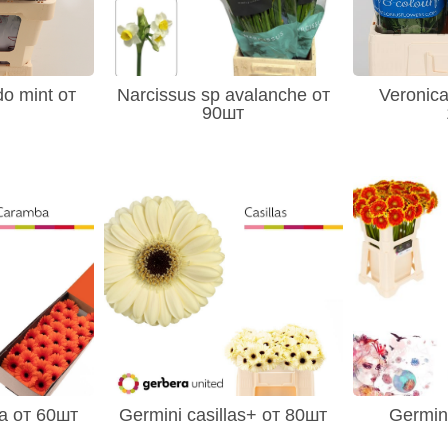
do mint от
Narcissus sp avalanche от
Veronica
90шт
a от 60шт
Germini casillas+ от 80шт
Germini