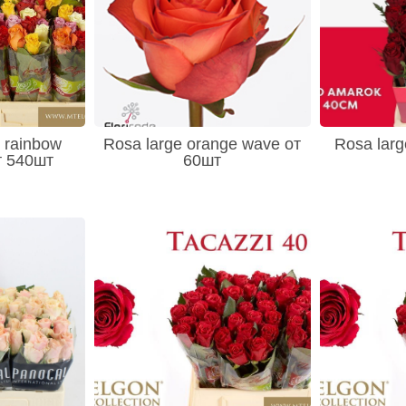
 rainbow
Rosa large orange wave от
Rosa larg
т 540шт
60шт