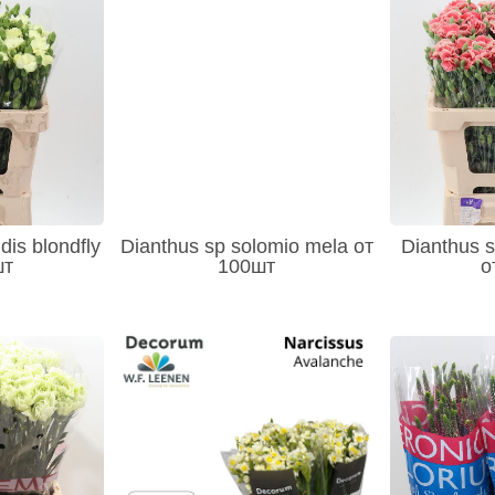
dis blondfly
Dianthus sp solomio mela от
Dianthus 
шт
100шт
о