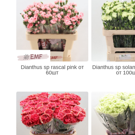
Dianthus sp rascal pink от
Dianthus sp solan
60шт
от 100