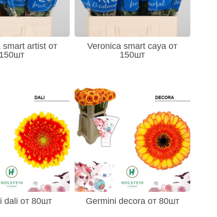
 smart artist от
Veronica smart caya от
150шт
150шт
 dali от 80шт
Germini decora от 80шт