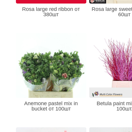
- Стрелитция (Srelitzia) 5
Rosa large red ribbon от
Rosa large sweet
- Трахелиум (Trachelium) 5
380шт
60шт
- Тысячелистник (Achillea) 4
- Чубушник - Philadelphus 1
- Хамелациум (Chamelauc) 27
- Флокс (Phlox) 12
- Фрезия (Freziya) 41
- Целозия (Celosia) 11
- Эпифиллум (Oxypetalum) 6
- Эхмея 1
- Остальное 243
- Эремурус (Eremurus) 5
Anemone pastel mix in
Betula paint mi
bucket от 100шт
100шт