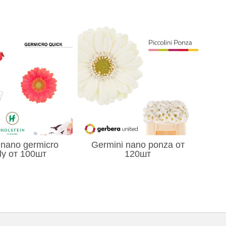
 nano germicro
Germini nano ponza от
ly от 100шт
120шт