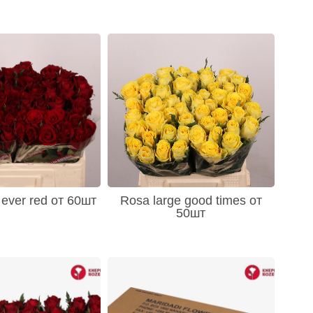
 ever red от 60шт
Rosa large good times от
50шт