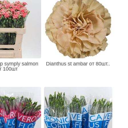
sp symply salmon
Dianthus st ambar от 80шт..
т 100шт