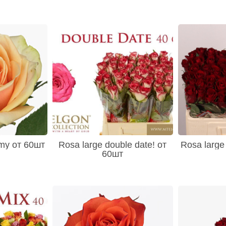
emy от 60шт
Rosa large double date! от
Rosa large
60шт