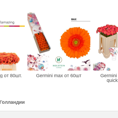
g от 80шт.
Germini max от 60шт
Germini
quick
 Голландии