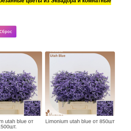
резанные цветы из Эквадора и комнатные
m utah blue от
Limonium utah blue от 850шт
1500шт.