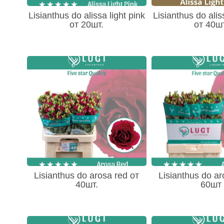
- Стрелитция (Srelitzia) 5
Lisianthus do alissa light pink
Lisianthus do alis
- Трахелиум (Trachelium) 5
от 20шт.
от 40шт
- Тысячелистник (Achillea) 4
- Чубушник - Philadelphus 1
- Хамелациум (Chamelauc) 27
- Флокс (Phlox) 12
- Фрезия (Freziya) 41
- Целозия (Celosia) 11
- Эпифиллум (Oxypetalum) 6
- Эхмея 1
- Остальное 243
- Эремурус (Eremurus) 5
Lisianthus do arosa red от
Lisianthus do ar
40шт.
60шт