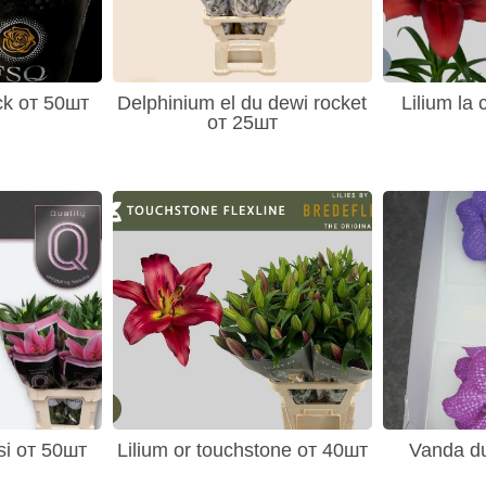
ck от 50шт
Delphinium el du dewi rocket
Lilium la
от 25шт
si от 50шт
Lilium or touchstone от 40шт
Vanda d