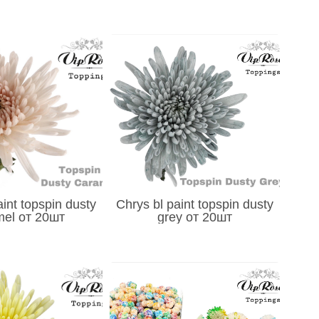
aint topspin dusty
Chrys bl paint topspin dusty
mel от 20шт
grey от 20шт