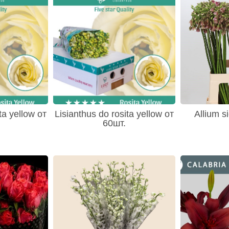
ta yellow от
Lisianthus do rosita yellow от
Allium s
60шт.