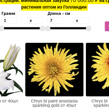
70 000.00
₽
истрации. Минимальная закупка
на с
растения оптом из Голландии
Грамм
Длина – см
o от 40шт.
Chrys bl paint anastasia
Chrys bl 
sparkling gold от 40шт
sparklin