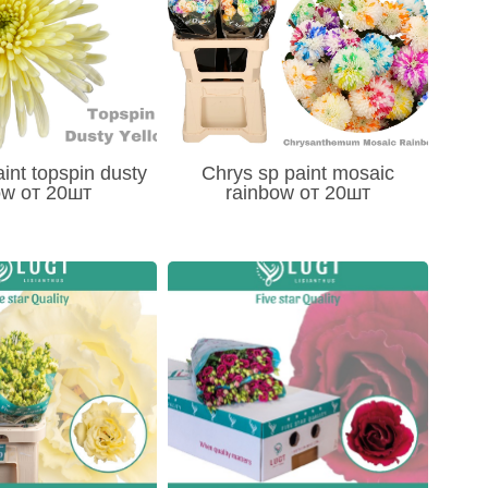
aint topspin dusty
Chrys sp paint mosaic
ow от 20шт
rainbow от 20шт