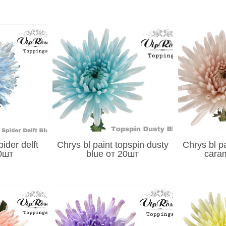
pider delft
Chrys bl paint topspin dusty
Chrys bl p
0шт
blue от 20шт
cara