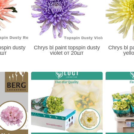
pspin dusty
Chrys bl paint topspin dusty
Chrys bl p
0шт
violet от 20шт
yell