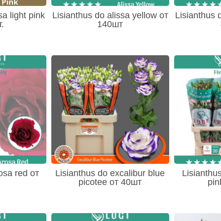
sa light pink
Lisianthus do alissa yellow от
Lisianthus 
.
140шт
osa red от
Lisianthus do excalibur blue
Lisianthus
picotee от 40шт
pin