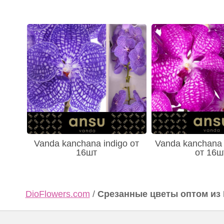
Vanda kanchana indigo от
Vanda kanchana 
16шт
от 16ш
DioFlowers.com
/
Срезанные цветы оптом из