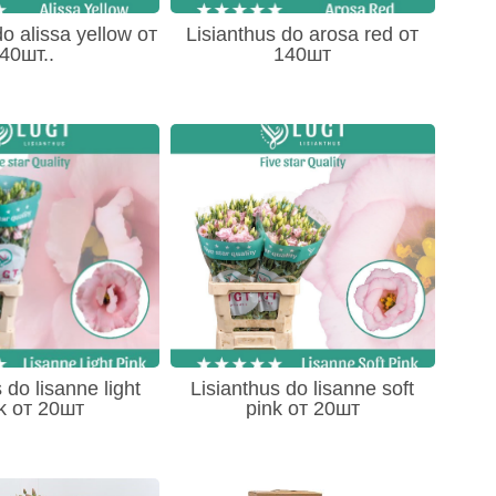
do alissa yellow от
Lisianthus do arosa red от
40шт..
140шт
 do lisanne light
Lisianthus do lisanne soft
k от 20шт
pink от 20шт