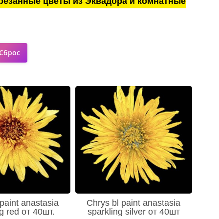
резанные цветы из Эквадора и комнатные
paint anastasia
Chrys bl paint anastasia
g red от 40шт.
sparkling silver от 40шт