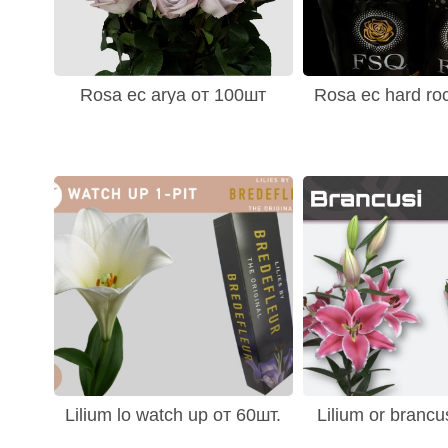
Rosa ec arya от 100шт
Rosa ec hard ro
Lilium lo watch up от 60шт.
Lilium or brancu