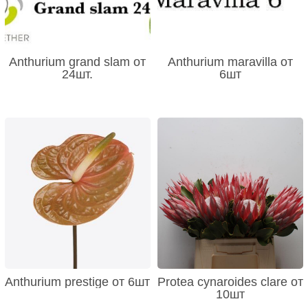
Anthurium grand slam от
Anthurium maravilla от
24шт.
6шт
Anthurium prestige от 6шт
Protea cynaroides clare от
10шт