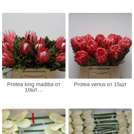
Protea king madiba от
Protea venus от 15шт
10шт…