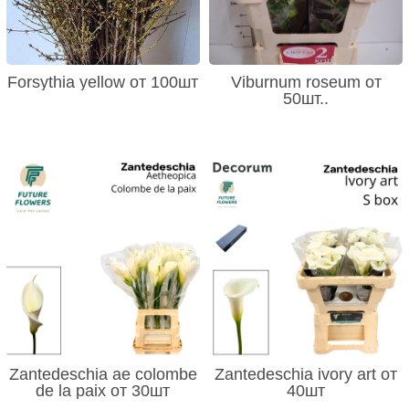
Forsythia yellow от 100шт
Viburnum roseum от
50шт..
Zantedeschia ae colombe
Zantedeschia ivory art от
de la paix от 30шт
40шт