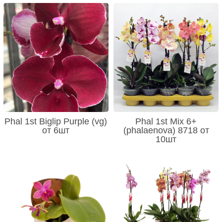
Phal 1st Biglip Purple (vg)
Phal 1st Mix 6+
от 6шт
(phalaenova) 8718 от
10шт