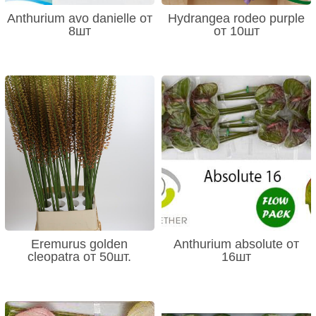
Anthurium avo danielle от
Hydrangea rodeo purple
8шт
от 10шт
Eremurus golden
Anthurium absolute от
cleopatra от 50шт.
16шт