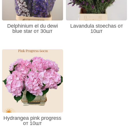
Delphinium el du dewi
Lavandula stoechas от
blue star от 30шт
10шт
Hydrangea pink progress
от 10шт