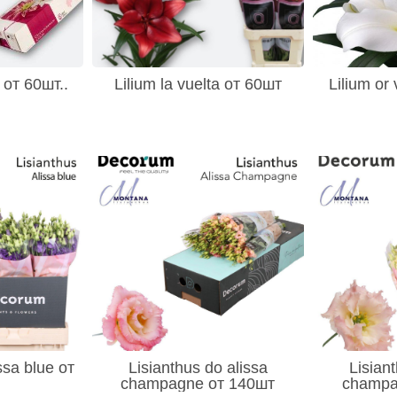
i от 60шт..
Lilium la vuelta от 60шт
Lilium or
ssa blue от
Lisianthus do alissa
Lisian
champagne от 140шт
champa