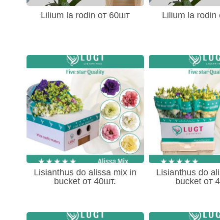
- Стрелитция (Srelitzia) 5
Lilium la rodin от 60шт
Lilium la rodin
- Трахелиум (Trachelium) 5
- Тысячелистник (Achillea) 4
- Чубушник - Philadelphus 1
- Хамелациум (Chamelauc) 27
- Флокс (Phlox) 12
- Фрезия (Freziya) 41
- Целозия (Celosia) 11
- Эпифиллум (Oxypetalum) 6
- Эхмея 1
- Остальное 243
- Эремурус (Eremurus) 5
Lisianthus do alissa mix in
Lisianthus do al
bucket от 40шт.
bucket от 4