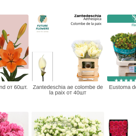
and от 60шт.
Zantedeschia ae colombe de
Eustoma do
la paix от 40шт