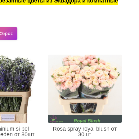
резанные цветы из Эквадора и комнатные
inium si bel
Rosa spray royal blush от
rieden от 80шт
30шт