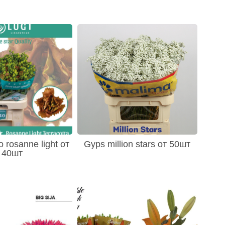
 rosanne light от
Gyps million stars от 50шт
40шт