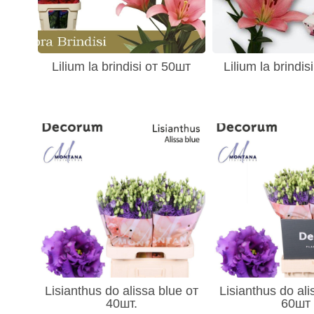
Lilium la brindisi от 50шт
Lilium la brindis
Lisianthus do alissa blue от
Lisianthus do ali
40шт.
60шт