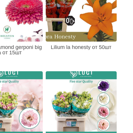
amond gerponi big
Lilium la honesty от 50шт
a от 15шт