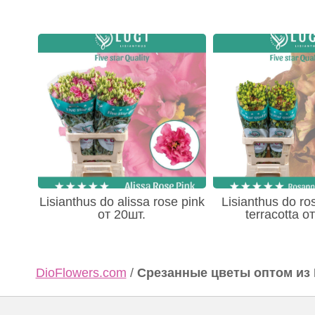
Lisianthus do alissa rose pink
Lisianthus do ro
от 20шт.
terracotta о
DioFlowers.com
/
Срезанные цветы оптом из