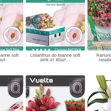
sanne soft
Lisianthus do lisanne soft
Ranunc
шт..
pink от 40шт…
raspb