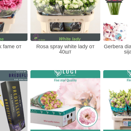
k fame от
Rosa spray white lady от
Gerbera di
40шт
sij