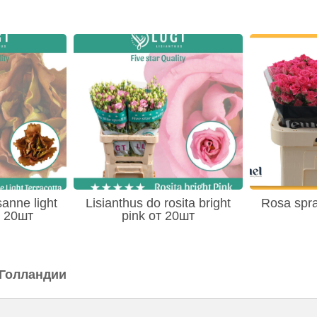
sanne light
Lisianthus do rosita bright
Rosa spra
т 20шт
pink от 20шт
 Голландии