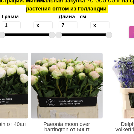
70 000.00
₽
истрации. Минимальная закупка
на с
растения оптом из Голландии
Грамм
Длина – см
ain от 40шт
Paeonia moon over
Delph
barrington от 50шт
volkerf