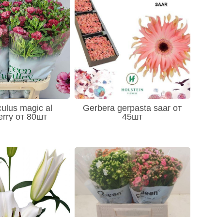
ulus magic al
Gerbera gerpasta saar от
erry от 80шт
45шт