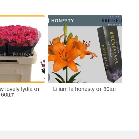
y lovely lydia от
Lilium la honesty от 80шт
60шт