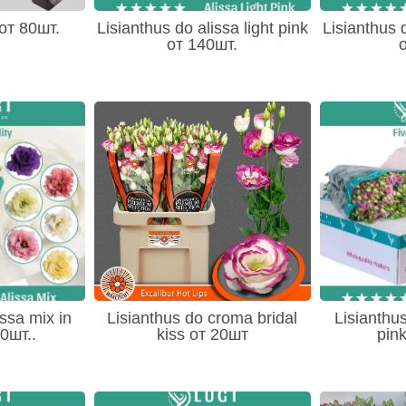
 от 80шт.
Lisianthus do alissa light pink
Lisianthus d
от 140шт.
issa mix in
Lisianthus do croma bridal
Lisianthus
0шт..
kiss от 20шт
pin