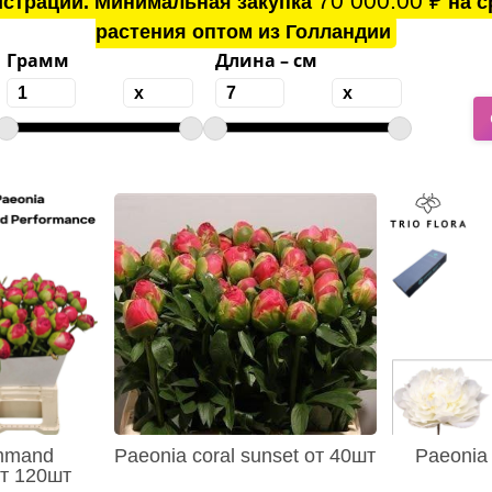
70 000.00
₽
истрации. Минимальная закупка
на с
растения оптом из Голландии
Грамм
Длина – см
mmand
Paeonia coral sunset от 40шт
Paeonia 
от 120шт