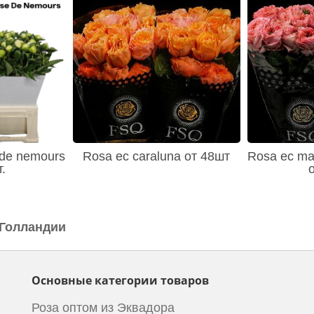
 de nemours
Rosa ec caraluna от 48шт
Rosa ec ma
.
 Голландии
Основные категории товаров
Роза оптом из Эквадора