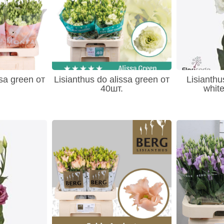
ssa green от
Lisianthus do alissa green от
Lisianthu
40шт.
whit