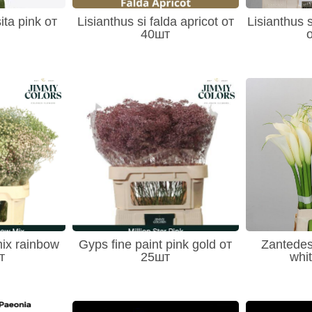
ita pink от
Lisianthus si falda apricot от
Lisianthus 
40шт
mix rainbow
Gyps fine paint pink gold от
Zantedes
т
25шт
whi