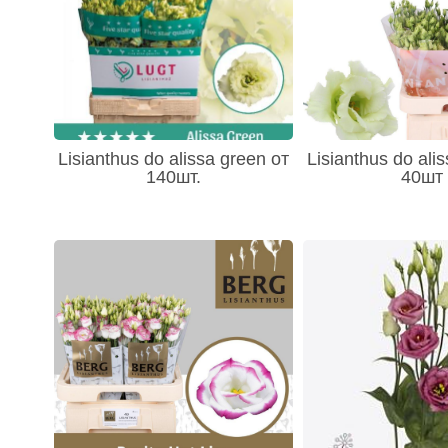
- Куркума (Curcuma) 5
- Краспедия (Craspedia) 134
- Ландыш (Convallaria) 2
- Леукотоэ (Leuco) 38
- Лиатрис (Liatris) 3
- Люпин (Lupinus) 2
- Маттиола (Antirrhinum) 11
- Мох 2
- Нерина (Nerine) 2
Lisianthus do alissa green от
Lisianthus do ali
- Нарциссы 12
140шт.
40шт
- Орхидеи (Orchidaceae) 711
- Орхидея Ванда 155
- Орнитогалум (Ornithogalum) 24
- Озотамнус (Ozothamnus) 2
- Подсолнух (Helianthus) 7
- Посконник (Eupatorium) 4
- Пролеска - Scilla 3
- Ромашки 6
- Ранункулус (Ranunculus) 31
- Рябчик 11
- Статица (Statitsa) 412
- Скабиоза (Scabiosa) 15
- Сирень 2
- Синеголовник (Eryngium) 89
- Солидаго (Solidago) 84