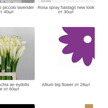
si piccolo lavender
Rosa spray hastags new look
от 40шт
от 30шт
chia ae eydolls
Allium big flower от 28шт
te от 60шт