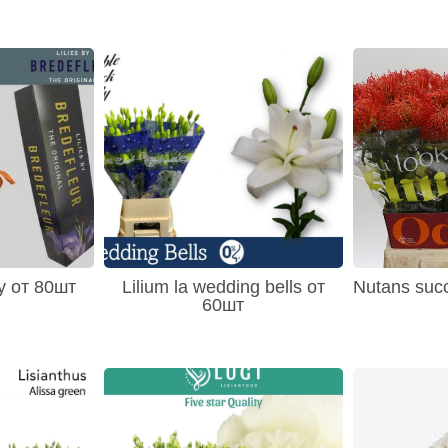
ty от 80шт
Lilium la wedding bells от
Nutans suc
60шт