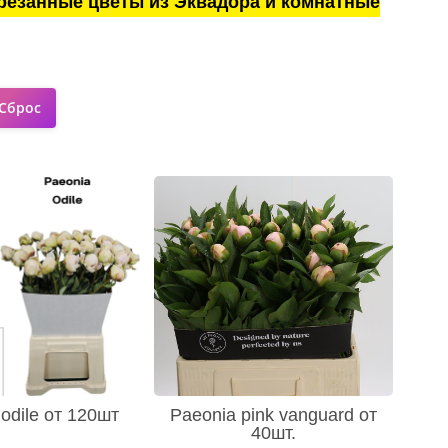
резанные цветы из Эквадора и комнатные
odile от 120шт
Paeonia pink vanguard от
40шт.