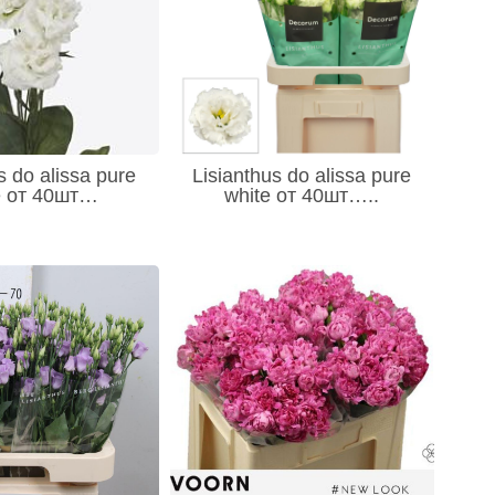
s do alissa pure
Lisianthus do alissa pure
e от 40шт…
white от 40шт…..