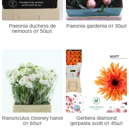
Paeonia duchess de
Paeonia gardenia от 30шт
nemours от 50шт.
Ranunculus clooney hanoi
Gerbera diamond
от 60шт
gerpasta scott от 45шт