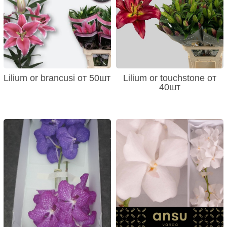
Lilium or brancusi от 50шт
Lilium or touchstone от
40шт