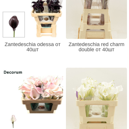
Zantedeschia odessa от
Zantedeschia red charm
40шт
double от 40шт