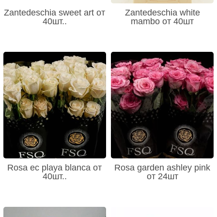
Zantedeschia sweet art от
Zantedeschia white
40шт..
mambo от 40шт
Rosa ec playa blanca от
Rosa garden ashley pink
40шт..
от 24шт