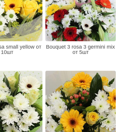
a small yellow от
Bouquet 3 rosa 3 germini mix
10шт
от 5шт