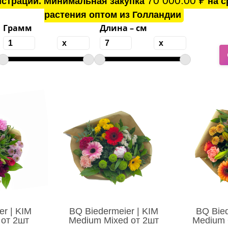
70 000.00
₽
истрации. Минимальная закупка
на с
растения оптом из Голландии
Грамм
Длина – см
er | KIM
BQ Biedermeier | KIM
BQ Bied
 от 2шт
Medium Mixed от 2шт
Medium 