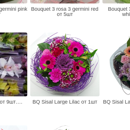
germini pink
Bouquet 3 rosa 3 germini red
Bouquet 3
т
от 5шт
whi
 от 9шт….
BQ Sisal Large Lilac от 1шт
BQ Sisal L