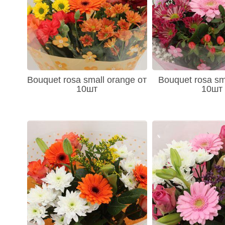
- Куркума (Curcuma) 5
- Краспедия (Craspedia) 134
- Ландыш (Convallaria) 2
- Леукотоэ (Leuco) 38
- Лиатрис (Liatris) 3
- Люпин (Lupinus) 2
- Маттиола (Antirrhinum) 11
- Мох 2
- Нерина (Nerine) 2
Bouquet rosa small orange от
Bouquet rosa sma
- Нарциссы 12
10шт
10шт
- Орхидеи (Orchidaceae) 711
- Орхидея Ванда 155
- Орнитогалум (Ornithogalum) 24
- Озотамнус (Ozothamnus) 2
- Подсолнух (Helianthus) 7
- Посконник (Eupatorium) 4
- Пролеска - Scilla 3
- Ромашки 6
- Ранункулус (Ranunculus) 31
- Рябчик 11
- Статица (Statitsa) 412
- Скабиоза (Scabiosa) 15
- Сирень 2
- Синеголовник (Eryngium) 89
- Солидаго (Solidago) 84