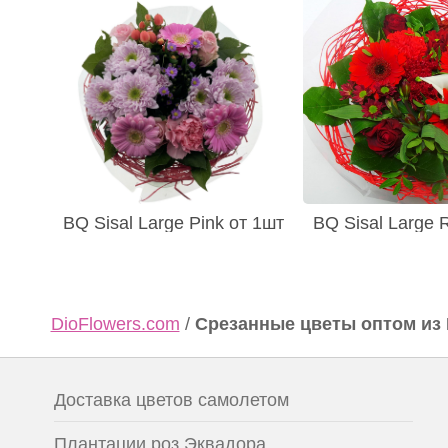
BQ Sisal Large Pink от 1шт
BQ Sisal Large 
DioFlowers.com
/
Срезанные цветы оптом из
Доставка цветов самолетом
Плантации роз Эквадора