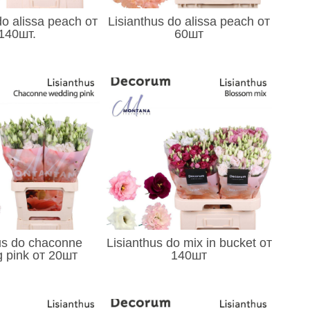
do alissa peach от
Lisianthus do alissa peach от
140шт.
60шт
us do chaconne
Lisianthus do mix in bucket от
 pink от 20шт
140шт