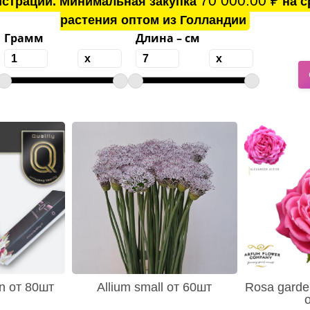
70 000.00
₽
истрации. Минимальная закупка
на с
растения оптом из Голландии
Грамм
Длина – см
en от 80шт
Allium small от 60шт
Rosa garden