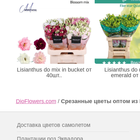
Lisianthus do mix in bucket от
Lisianthus do
40шт..
emerald от
DioFlowers.com
/
Срезанные цветы оптом из
Доставка цветов самолетом
Плантации роз Эквадора