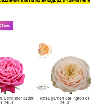
резанные цветы из Эквадора и комнатные
 alexander astier
Rosa garden darlington от
от 24шт
24шт