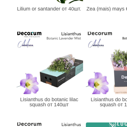
- Стрелитция (Srelitzia) 5
Lilium or santander от 40шт.
Zea (mais) mays
- Трахелиум (Trachelium) 5
- Тысячелистник (Achillea) 4
- Чубушник - Philadelphus 1
- Хамелациум (Chamelauc) 27
- Флокс (Phlox) 12
- Фрезия (Freziya) 41
- Целозия (Celosia) 11
- Эпифиллум (Oxypetalum) 6
- Эхмея 1
- Остальное 243
- Эремурус (Eremurus) 5
Lisianthus do botanic lilac
Lisianthus do bo
squash от 140шт
squash от 