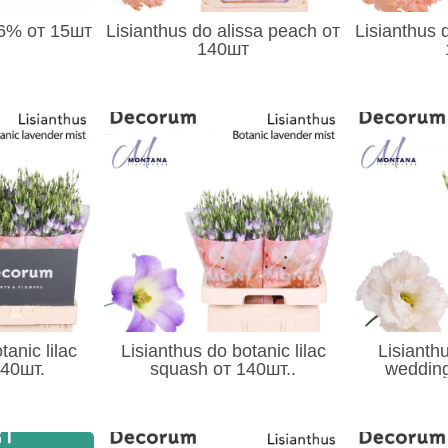
 6% от 15шт
Lisianthus do alissa peach от
Lisianthus 
140шт
tanic lilac
Lisianthus do botanic lilac
Lisianth
140шт.
squash от 140шт..
wedding