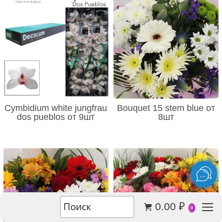
Cymbidium white jungfrau
Bouquet 15 stem blue от
dos pueblos от 9шт
8шт
0.00
₽
0