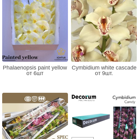
Phalaenopsis paint yellow
Cymbidium white cascade
от 6шт
от 9шт.