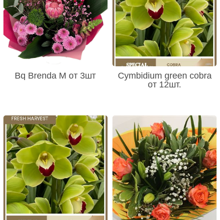
Bq Brenda M от 3шт
Cymbidium green cobra
от 12шт.