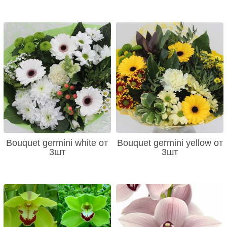
Bouquet germini white от
Bouquet germini yellow от
3шт
3шт