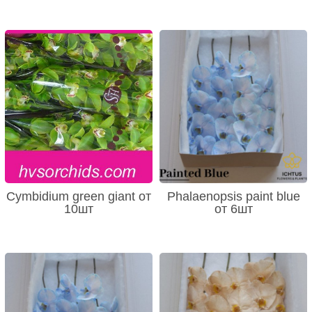
Cymbidium green giant от
Phalaenopsis paint blue
10шт
от 6шт