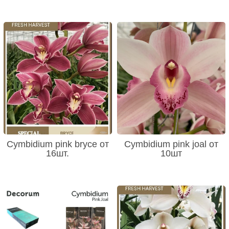
Cymbidium pink bryce от
Cymbidium pink joal от
16шт.
10шт