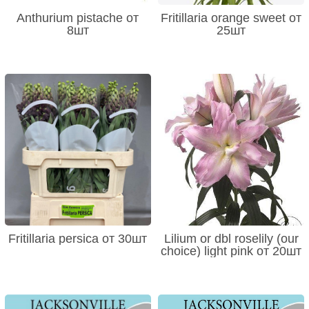
Anthurium pistache от
Fritillaria orange sweet от
8шт
25шт
Fritillaria persica от 30шт
Lilium or dbl roselily (our
choice) light pink от 20шт