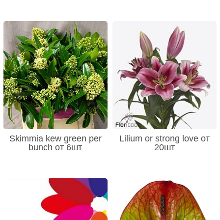
Skimmia kew green per
Lilium or strong love от
bunch от 6шт
20шт