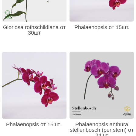
Gloriosa rothschildiana от
Phalaenopsis от 15шт.
30шт
Phalaenopsis от 15шт..
Phalaenopsis anthura
stellenbosch (per stem) от
24шт