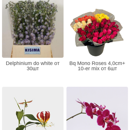
Delphinium do white от
Bq Mono Roses 4,0cm+
30шт
10-er mix от 6шт