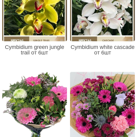
Cymbidium green jungle
Cymbidium white cascade
trail от 6шт
от 6шт