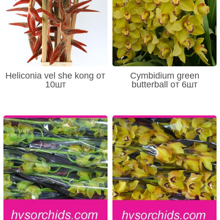
Heliconia vel she kong от
Cymbidium green
10шт
butterball от 6шт