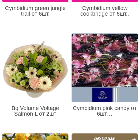
Cymbidium green jungle
Cymbidium yellow
trail от 6шт.
cookbridge от 6шт..
Bq Volume Voltage
Cymbidium pink candy от
Salmon L от 2шт
6шт…