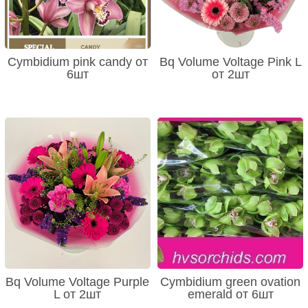
Cymbidium pink candy от
Bq Volume Voltage Pink L
6шт
от 2шт
Bq Volume Voltage Purple
Cymbidium green ovation
L от 2шт
emerald от 6шт