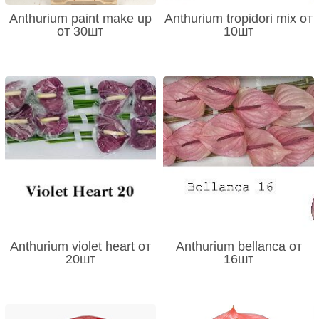
Anthurium paint make up
Anthurium tropidori mix от
от 30шт
10шт
Anthurium violet heart от
Anthurium bellanca от
20шт
16шт