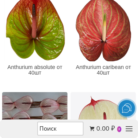
Anthurium absolute от
Anthurium caribean от
40шт
40шт
0.00
₽
0