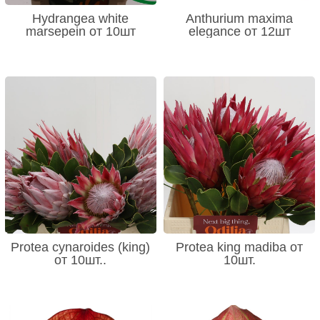
Hydrangea white
Anthurium maxima
marsepein от 10шт
elegance от 12шт
Protea cynaroides (king)
Protea king madiba от
от 10шт..
10шт.