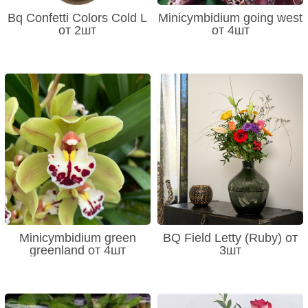
Bq Confetti Colors Cold L
Minicymbidium going west
от 2шт
от 4шт
Minicymbidium green
BQ Field Letty (Ruby) от
greenland от 4шт
3шт