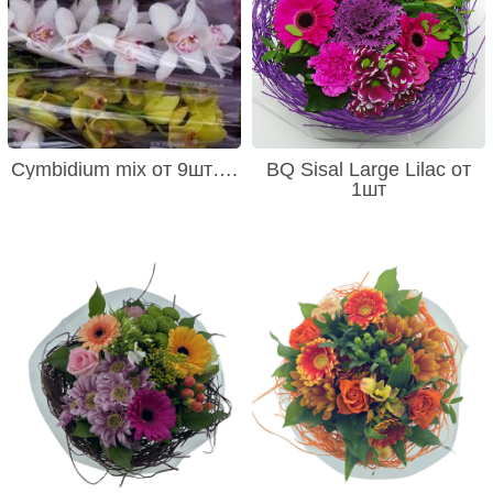
Cymbidium mix от 9шт….
BQ Sisal Large Lilac от
1шт