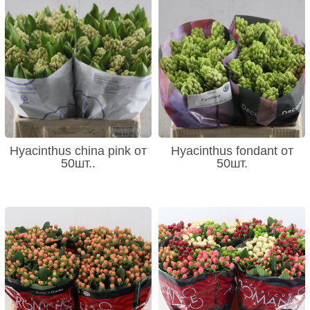
Hyacinthus china pink от
Hyacinthus fondant от
50шт..
50шт.