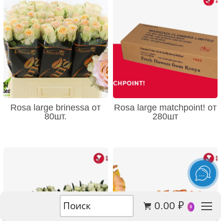
Rosa large brinessa от
Rosa large matchpoint! от
80шт.
280шт
0.00
₽
0