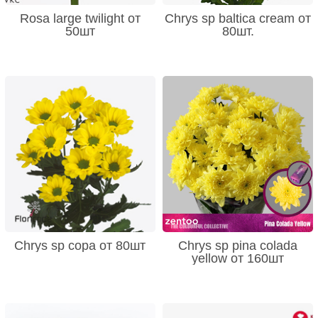
Rosa large twilight от
Chrys sp baltica cream от
50шт
80шт.
Chrys sp copa от 80шт
Chrys sp pina colada
yellow от 160шт