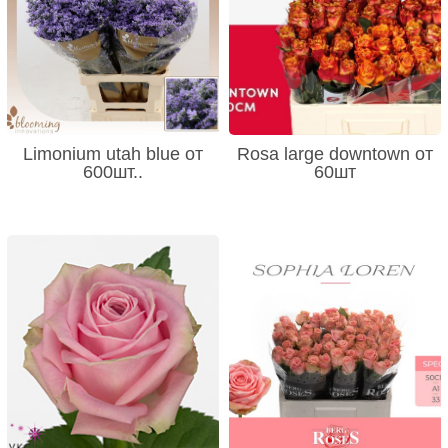
Limonium utah blue от
Rosa large downtown от
600шт..
60шт