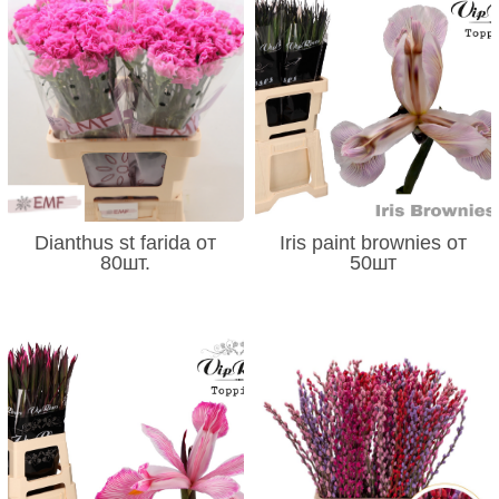
Dianthus st farida от
Iris paint brownies от
80шт.
50шт