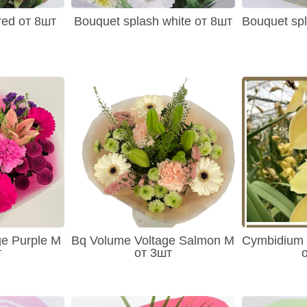
red от 8шт
Bouquet splash white от 8шт
Bouquet spl
ge Purple M
Bq Volume Voltage Salmon M
Cymbidium 
т
от 3шт