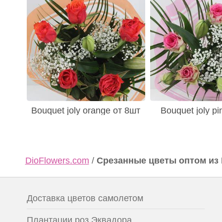
Bouquet joly orange от 8шт
Bouquet joly pi
DioFlowers.com
/
Срезанные цветы оптом из
Доставка цветов самолетом
Плантации роз Эквадора