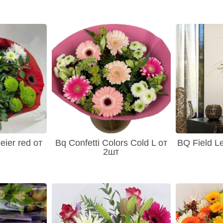
ier red от
Bq Confetti Colors Cold L от
BQ Field Le
2шт