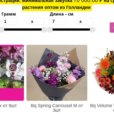
70 000.00
₽
истрации. Минимальная закупка
на с
растения оптом из Голландии
Грамм
Длина – см
x от 9шт
Bq Spring Carrousel M от
Bq Volume 
3шт