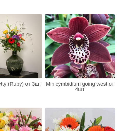
tty (Ruby) от 3шт
Minicymbidium going west от
4шт