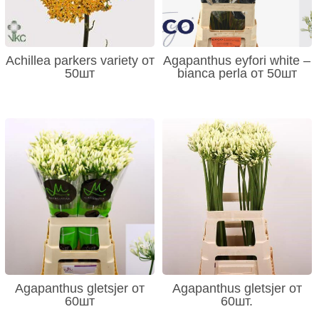
Achillea parkers variety от
Agapanthus eyfori white –
50шт
bianca perla от 50шт
Agapanthus gletsjer от
Agapanthus gletsjer от
60шт
60шт.