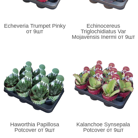
Echeveria Trumpet Pinky
Echinocereus
от 9шт
Triglochidiatus Var
Mojavensis Inermi от 9шт
Haworthia Papillosa
Kalanchoe Synsepala
Potcover от 9шт
Potcover от 9шт