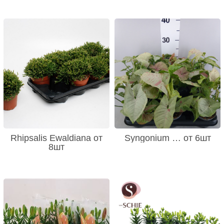
Rhipsalis Ewaldiana от
Syngonium … от 6шт
8шт