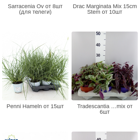
Sarracenia Ov от 8шт
Drac Marginata Mix 15cm
(для телеги)
Stem от 10шт
Penni Hameln от 15шт
Tradescantia …mix от
6шт