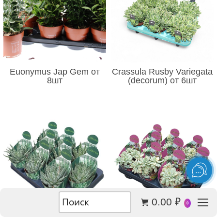
Euonymus Jap Gem от
Crassula Rusby Variegata
8шт
(decorum) от 6шт
0.00
₽
0