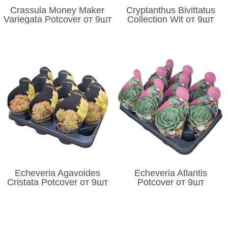
Crassula Money Maker
Cryptanthus Bivittatus
Variegata Potcover от 9шт
Collection Wit от 9шт
Echeveria Agavoides
Echeveria Atlantis
Cristata Potcover от 9шт
Potcover от 9шт