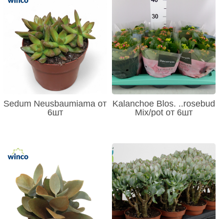
Sedum Neusbaumiama от
Kalanchoe Blos. ..rosebud
6шт
Mix/pot от 6шт