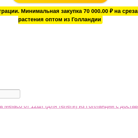
трации. Минимальная закупка
70 000.00
₽
на среза
растения оптом из Голландии