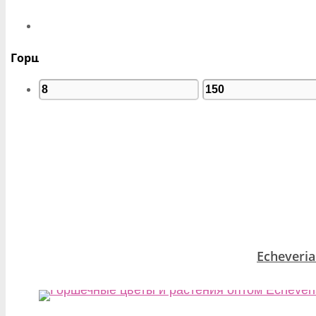
Горшок – Øсм
Echeveria