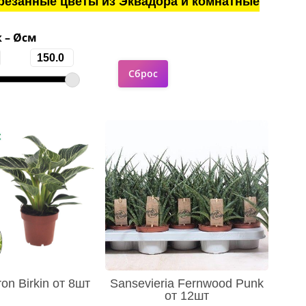
резанные цветы из Эквадора и комнатные
 – Øсм
on Birkin от 8шт
Sansevieria Fernwood Punk
от 12шт