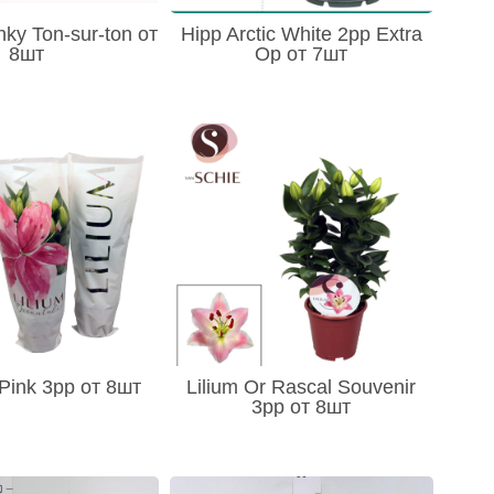
nky Ton-sur-ton от
Hipp Arctic White 2pp Extra
8шт
Op от 7шт
 Pink 3pp от 8шт
Lilium Or Rascal Souvenir
3pp от 8шт