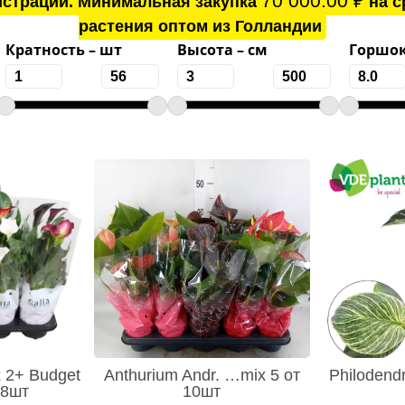
70 000.00
₽
истрации. Минимальная закупка
на с
растения оптом из Голландии
Кратность – шт
Высота – см
Горшок
x 2+ Budget
Anthurium Andr. …mix 5 от
Philodendr
 8шт
10шт