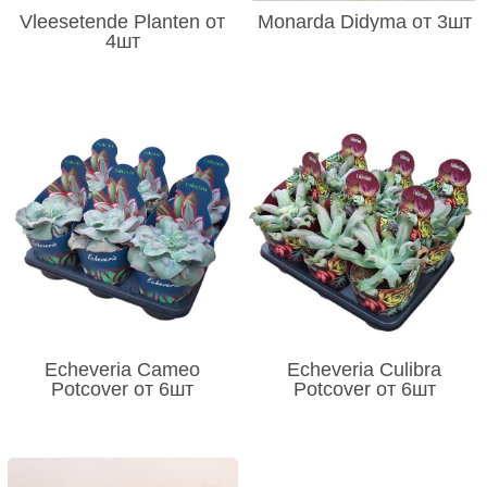
Vleesetende Planten от
Monarda Didyma от 3шт
4шт
Echeveria Cameo
Echeveria Culibra
Potcover от 6шт
Potcover от 6шт