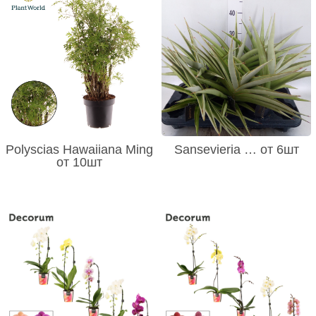
Polyscias Hawaiiana Ming
Sansevieria … от 6шт
от 10шт