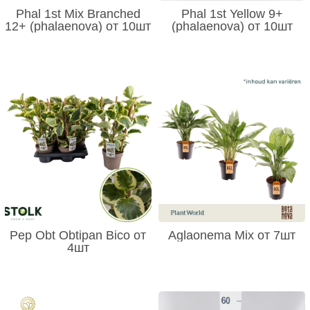
Phal 1st Mix Branched
Phal 1st Yellow 9+
12+ (phalaenova) от 10шт
(phalaenova) от 10шт
Pep Obt Obtipan Bico от
Aglaonema Mix от 7шт
4шт