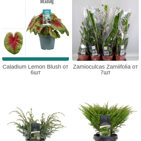
Caladium Lemon Blush от
Zamioculcas Zamiifolia от
6шт
7шт