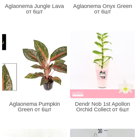
Aglaonema Jungle Lava
Aglaonema Onyx Green
от 6шт
от 6шт
Aglaonema Pumpkin
Dendr Nob 1st Apollon
Green от 6шт
Orchid Collect от 6шт