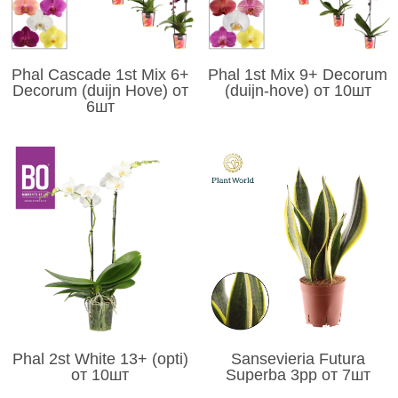
Phal Cascade 1st Mix 6+
Phal 1st Mix 9+ Decorum
Decorum (duijn Hove) от
(duijn-hove) от 10шт
6шт
Phal 2st White 13+ (opti)
Sansevieria Futura
от 10шт
Superba 3pp от 7шт