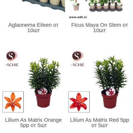
Aglaonema Eileen от
Ficus Maya On Stem от
10шт
10шт
Lilium As Matrix Orange
Lilium As Matrix Red 5pp
5pp от 5шт
от 5шт