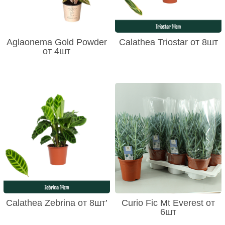
Aglaonema Gold Powder
Calathea Triostar от 8шт
от 4шт
Calathea Zebrina от 8шт’
Curio Fic Mt Everest от
6шт