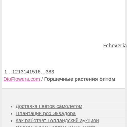
Echeveria
1
…
12
13
14
15
16
…
383
DioFlowers.com
/
Горшечные растения оптом
Доставка цветов самолетом
Плантации роз Эквадора
Как работает Голландский аукцион