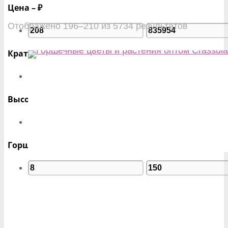
Цена – ₽
Отображено 196–210 из 5734 результатов
Кратность – шт
Высота – см
Горшок – Øсм