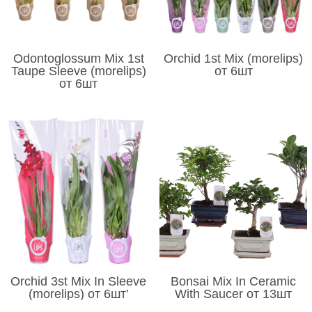
Odontoglossum Mix 1st
Orchid 1st Mix (morelips)
Taupe Sleeve (morelips)
от 6шт
от 6шт
Orchid 3st Mix In Sleeve
Bonsai Mix In Ceramic
(morelips) от 6шт’
With Saucer от 13шт