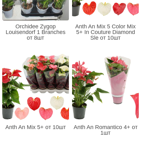
Orchidee Zygop
Anth An Mix 5 Color Mix
Louisendorf 1 Branches
5+ In Couture Diamond
от 8шт
Sle от 10шт
Anth An Mix 5+ от 10шт
Anth An Romantico 4+ от
1шт