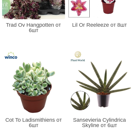
Trad Ov Hangpotten от
Lil Or Reeleeze от 8шт
6шт
Cot To Ladismithiens от
Sansevieria Cylindrica
6шт
Skyline от 6шт