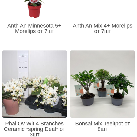
Anth An Minnesota 5+
Anth An Mix 4+ Morelips
Morelips от 7шт
от 7шт
Phal Ov Wit 4 Branches
Bonsai Mix Teeltpot от
Ceramic *spring Deal* от
8шт
3шт