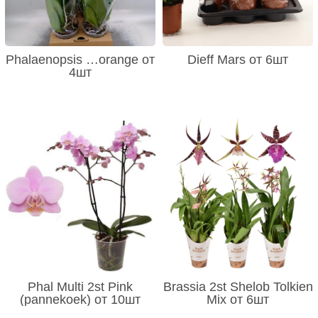
Phalaenopsis …orange от
Dieff Mars от 6шт
4шт
Phal Multi 2st Pink
Brassia 2st Shelob Tolkien
(pannekoek) от 10шт
Mix от 6шт