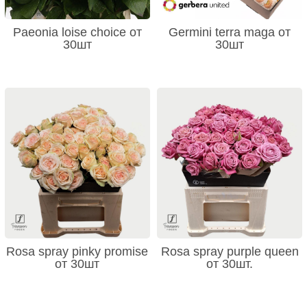
Paeonia loise choice от
Germini terra maga от
30шт
30шт
Rosa spray pinky promise
Rosa spray purple queen
от 30шт
от 30шт.