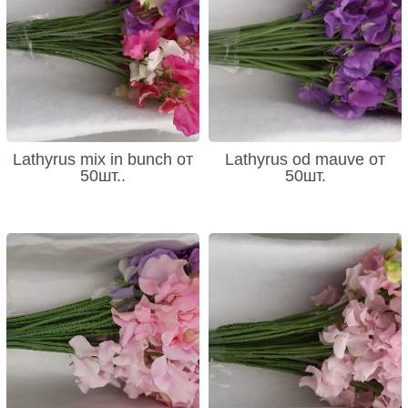
Lathyrus mix in bunch от
Lathyrus od mauve от
50шт..
50шт.