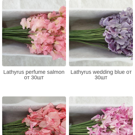
Lathyrus perfume salmon
Lathyrus wedding blue от
от 30шт
30шт