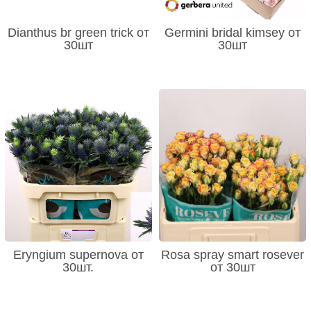
Dianthus br green trick от
Germini bridal kimsey от
30шт
30шт
Eryngium supernova от
Rosa spray smart rosever
30шт.
от 30шт