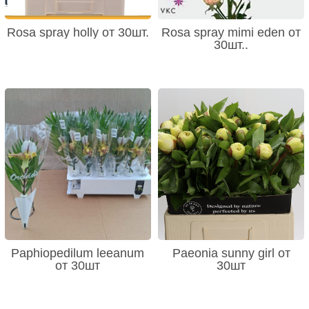
Rosa spray holly от 30шт.
Rosa spray mimi eden от
30шт..
Paphiopedilum leeanum
Paeonia sunny girl от
от 30шт
30шт