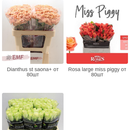
Dianthus st saona+ от
Rosa large miss piggy от
80шт
80шт