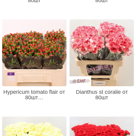
80шт
80шт
Hypericum tomato flair от
Dianthus st coralie от
80шт…
80шт