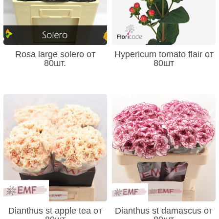
Rosa large solero от
Hypericum tomato flair от
80шт.
80шт
Dianthus st apple tea от
Dianthus st damascus от