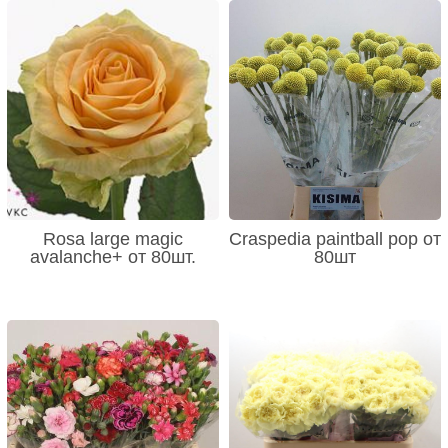
Rosa large magic
Craspedia paintball pop от
avalanche+ от 80шт.
80шт