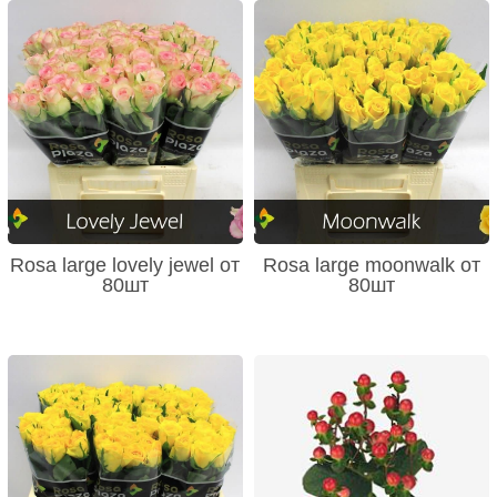
Rosa large lovely jewel от
Rosa large moonwalk от
80шт
80шт