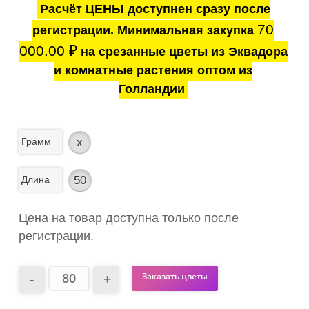
Расчёт ЦЕНЫ доступнен сразу после
70
регистрации. Минимальная закупка
000.00
₽
на срезанные цветы из Эквадора
и комнатные растения оптом из
Голландии
Грамм
x
Длина
50
Цена на товар доступна только после
регистрации.
Заказать цветы