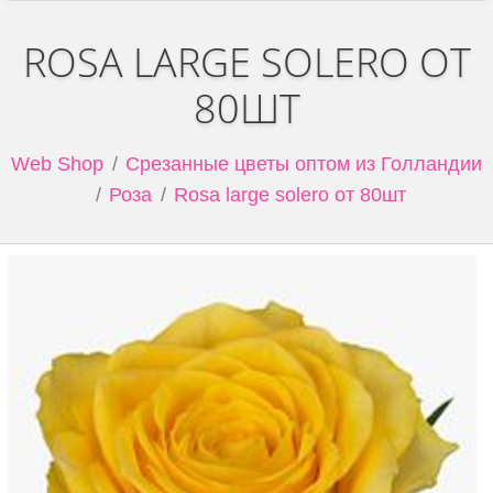
ROSA LARGE SOLERO ОТ
80ШТ
Web Shop
Срезанные цветы оптом из Голландии
Роза
Rosa large solero от 80шт