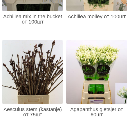
Achillea mix in the bucket
Achillea molley от 100шт
от 100шт
Aesculus stem (kastanje)
Agapanthus gletsjer от
от 75шт
60шт