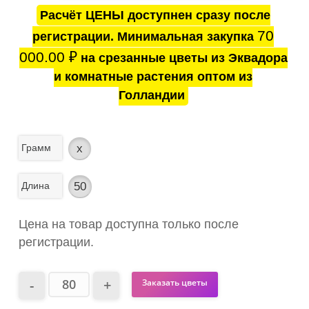
Расчёт ЦЕНЫ доступнен сразу после
70
регистрации. Минимальная закупка
000.00
₽
на срезанные цветы из Эквадора
и комнатные растения оптом из
Голландии
Грамм
x
Длина
50
Цена на товар доступна только после
регистрации.
Заказать цветы