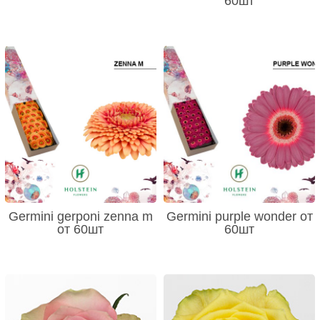
60шт
Germini gerponi zenna m
Germini purple wonder от
от 60шт
60шт