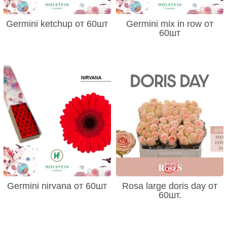
Germini ketchup от 60шт
Germini mix in row от
60шт
Germini nirvana от 60шт
Rosa large doris day от
60шт.