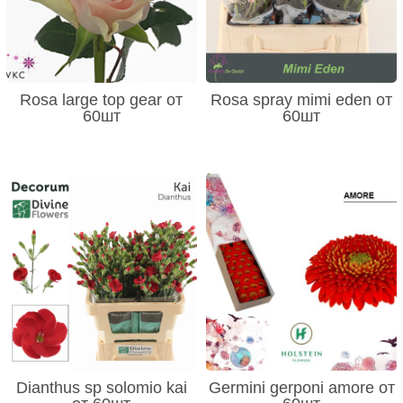
Rosa large top gear от
Rosa spray mimi eden от
60шт
60шт
Dianthus sp solomio kai
Germini gerponi amore от